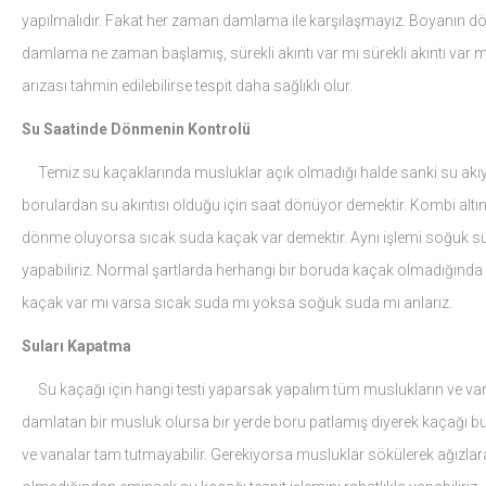
yapılmalıdır. Fakat her zaman damlama ile karşılaşmayız. Boyanın 
damlama ne zaman başlamış, sürekli akıntı var mı sürekli akıntı var m
arızası tahmin edilebilirse tespit daha sağlıklı olur.
Su Saatinde Dönmenin Kontrolü
Temiz su kaçaklarında musluklar açık olmadığı halde sanki su akıyor
borulardan su akıntısı olduğu için saat dönüyor demektir. Kombi altın
dönme oluyorsa sıcak suda kaçak var demektir. Aynı işlemi soğuk su 
yapabiliriz. Normal şartlarda herhangi bir boruda kaçak olmadığında 
kaçak var mı varsa sıcak suda mı yoksa soğuk suda mı anlarız.
Suları Kapatma
Su kaçağı için hangi testi yaparsak yapalım tüm muslukların ve van
damlatan bir musluk olursa bir yerde boru patlamış diyerek kaçağı b
ve vanalar tam tutmayabilir. Gerekiyorsa musluklar sökülerek ağızlara