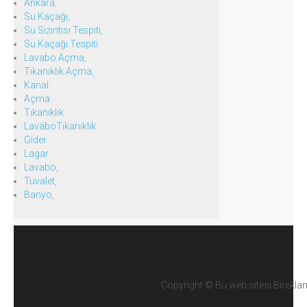
Ankara,
Su Kaçağı,
Su Sızıntısı Tespiti,
Su Kaçağı Tespiti
Lavabo Açma,
Tıkanıklık Açma,
Kanal
Açma
Tıkanıklık
LavaboTıkanıklık
Gider
Lagar
Lavabo,
Tuvalet,
Banyo,
Copyright ©
Bu web sitesi Birekla