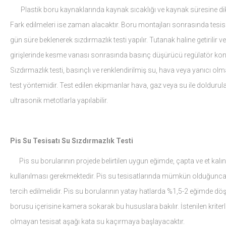
Plastik boru kaynaklarında kaynak sıcaklığı ve kaynak süresine dikka
Fark edilmeleri ise zaman alacaktır. Boru montajları sonrasında tesis
gün süre beklenerek sızdırmazlık testi yapılır. Tutanak haline getirilir
girişlerinde kesme vanası sonrasında basınç düşürücü regülatör konulu
Sızdırmazlık testi, basınçlı ve renklendirilmiş su, hava veya yanıcı ol
test yöntemidir. Test edilen ekipmanlar hava, gaz veya su ile doldurulara
ultrasonik metotlarla yapılabilir.
Pis Su Tesisatı Su Sızdırmazlık Testi
Pis su borularının projede belirtilen uygun eğimde, çapta ve et kalın
kullanılması gerekmektedir. Pis su tesisatlarında mümkün olduğunca 
tercih edilmelidir. Pis su borularının yatay hatlarda %1,5-2 eğimde döşe
borusu içerisine kamera sokarak bu hususlara bakılır. İstenilen krite
olmayan tesisat aşağı kata su kaçırmaya başlayacaktır.