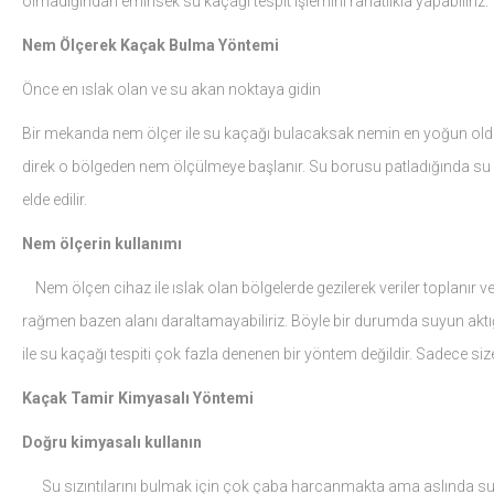
olmadığından eminsek su kaçağı tespit işlemini rahatlıkla yapabiliriz.
Nem Ölçerek Kaçak Bulma Yöntemi
Önce en ıslak olan ve su akan noktaya gidin
Bir mekanda nem ölçer ile su kaçağı bulacaksak nemin en yoğun olduğ
direk o bölgeden nem ölçülmeye başlanır. Su borusu patladığında su ya
elde edilir.
Nem ölçerin kullanımı
Nem ölçen cihaz ile ıslak olan bölgelerde gezilerek veriler toplanır v
rağmen bazen alanı daraltamayabiliriz. Böyle bir durumda suyun aktığı
ile su kaçağı tespiti çok fazla denenen bir yöntem değildir. Sadece size 
Kaçak Tamir Kimyasalı Yöntemi
Doğru kimyasalı kullanın
Su sızıntılarını bulmak için çok çaba harcanmakta ama aslında su ka