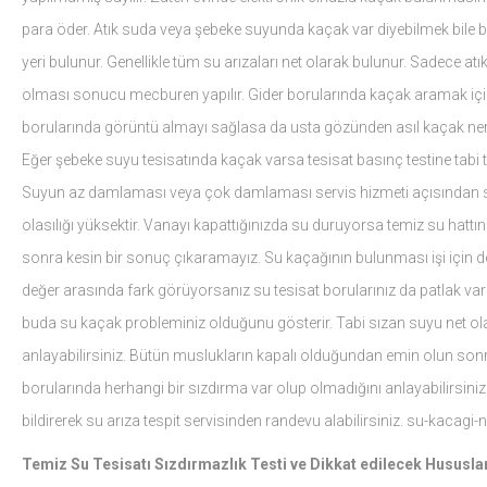
para öder. Atık suda veya şebeke suyunda kaçak var diyebilmek bile bi
yeri bulunur. Genellikle tüm su arızaları net olarak bulunur. Sadece 
olması sonucu mecburen yapılır. Gider borularında kaçak aramak için 
borularında görüntü almayı sağlasa da usta gözünden asıl kaçak nerede
Eğer şebeke suyu tesisatında kaçak varsa tesisat basınç testine tabi 
Suyun az damlaması veya çok damlaması servis hizmeti açısından sad
olasılığı yüksektir. Vanayı kapattığınızda su duruyorsa temiz su hattı
sonra kesin bir sonuç çıkaramayız. Su kaçağının bulunması işi için 
değer arasında fark görüyorsanız su tesisat borularınız da patlak va
buda su kaçak probleminiz olduğunu gösterir. Tabi sızan suyu net olara
anlayabilirsiniz. Bütün muslukların kapalı olduğundan emin olun sonra
borularında herhangi bir sızdırma var olup olmadığını anlayabilirsini
bildirerek su arıza tespit servisinden randevu alabilirsiniz. su-kacagi-n
Temiz Su Tesisatı Sızdırmazlık Testi ve Dikkat edilecek Hususla