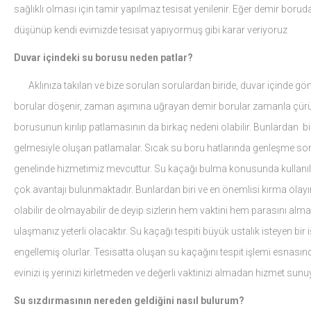
sağlıklı olması için tamir yapılmaz tesisat yenilenir. Eğer demir boruda
düşünüp kendi evimizde tesisat yapıyormuş gibi karar veriyoruz
Duvar içindeki su borusu neden patlar?
Aklınıza takılan ve bize sorulan sorulardan biride, duvar içinde gömül
borular döşenir, zaman aşımına uğrayan demir borular zamanla çürüme 
borusunun kırılıp patlamasının da birkaç nedeni olabilir. Bunlardan bir
gelmesiyle oluşan patlamalar. Sıcak su boru hatlarında genleşme so
genelinde hizmetimiz mevcuttur. Su kaçağı bulma konusunda kullanılan
çok avantajı bulunmaktadır. Bunlardan biri ve en önemlisi kırma olayı
olabilir de olmayabilir de deyip sizlerin hem vaktini hem parasını alm
ulaşmanız yeterli olacaktır. Su kaçağı tespiti büyük ustalık isteyen bir
engellemiş olurlar. Tesisatta oluşan su kaçağını tespit işlemi esnas
evinizi iş yerinizi kirletmeden ve değerli vaktinizi almadan hizmet sun
Su sızdırmasının nereden geldiğini nasıl bulurum?