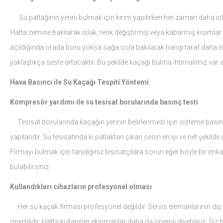
Su patlağının yerini bulmak için kırım yapılırken her zaman daha ısla
Hatta zemine bakılarak ıslak, renk değiştirmiş veya kabarmış kısımlar t
açıldığında orada boru yoksa sağa sola bakılarak hangi taraf daha ısla
yaklaştıkça seste artacaktır. Bu şekilde kaçağı bulma ihtimalimiz var anc
Hava Basıncı ile Su Kaçağı Tespiti Yöntemi
Kompresör yardımı ile su tesisat borularında basınç testi
Tesisat borularında kaçağın yerinin belirlenmesi için sisteme bas
yapılandır. Su tesisatında ki patlaktan çıkan sesin en iyi ve net şekil
Firmayı bulmak için tanıdığınız tesisatçılara sorun eğer böyle bir im
bulabilirsiniz.
Kullandıkları cihazların profesyonel olması
Her su kaçak firması profesyonel değildir. Servis elemanlarının dış
önemlidir. Hatta kullanılan ekipmanlar daha da önemli diyebiliriz. Siz