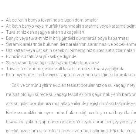
Alt dairenin banyo tavanında oluşan damlamalar
Alt katın banyo veya mutfak tavanındaki sararma veya kararma belirti
Tuvaletiniz den aşağıya akan su kaçakları
Banyo veya tuvaletiniz in bitişiğindeki duvarlarda boya kabarması
Seramik aralarında bulunan derz aralarının sararması ve böceklenm
Üst kattan veya üst katın sebebini bilmediğiniz su tesisat sızdırmaları
Evinizin su faturası yüksek geldiğinde
Su vanasını kapattığınızda sayaç hala dönüyorsa
Tuvaletin sifonunu çekince alt kata bir su sızdırması yaptığında
Kombiye sürekli su takviyesi yapmak zorunda kaldığınız durumlarda
Eski ve ömrünü yitirmek olan tesisat borularınız da su kaçağı meyd
müsait olduğu sürece su kaçağı tespit ekibini çağırmak yerini banyo
atık su gider borularınızı mutlaka yenileri ile değiştirin. Aksi takdirde 
Birde seramiklerinin aynısından bulamadığınızda işin mali boyutları b
tesisatına yatırım yapmanızı öneririz. Yüzeyde duran her şey yenisiyle 
istediğinizde tüm seramikleri kırmak zorunda kalırsınız. Eğer dairenizde 