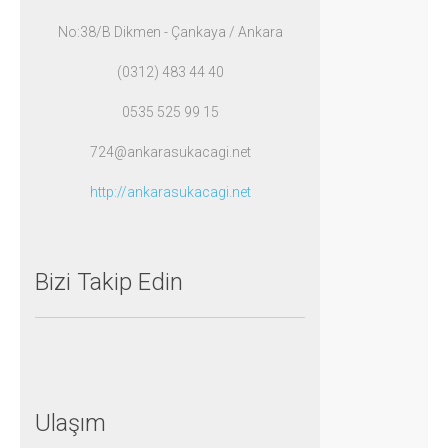
No:38/B Dikmen -
Çankaya /
Ankara
(0312) 483 44 40
0535 525 99 15
724@ankarasukacagi.net
http://ankarasukacagi.net
Bizi
Takip
Edin
Ulaşım