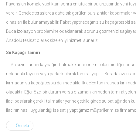
Fayansları komple yaptıktan sonra en ufak bir su arızasında yeni fay
vardır. Genelde teraslarda daha sık görülen bu sızıntılar kabarmalar 
cihazları ile bulunamayabilir. Fakat yaptıracağınız su kaçağı tespiti
Buda izolasyon problemine odaklanarak sorunu çözmenizi sağlayacak
Anadolu tesisat olarak size en iyi hizmeti sunarız.
Su Kaçağı Tamiri
Su sızıntılarının kaynağını bulmak kadar önemli olan bir diğer husus i
noktadaki fayans veya parke kırılarak tamirat yapılır. Burada avantajın
kırmadan su kaçağı tespiti denince akla ilk gelen tamiratında kırılmada
olacaktır. Eğer özel bir durum varsa o zaman kırmadan tamirat yoluna
ilacı basılarak gerekli talimatlar yerine getirildiğinde su patlağından 
ilacının nasıl uygulandığı ise satış yaptığımız müşterilerimize firmam
Önceki