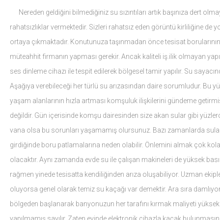
Nereden geldiğini bilmediğiniz su sızıntıları artık başınıza dert olm
rahatsızlıklar vermektedir. Sizleri rahatsız eden görüntü kirliliğine d
ortaya çıkmaktadır. Konutunuza taşınmadan önce tesisat borularının 
müteahhit firmanın yapması gerekir. Ancak kaliteli iş.ilik olmayan yapıla
ses dinleme cihazı ile tespit edilerek bölgesel tamir yapılır. Su sayacı
Aşağıya verebileceği her türlü su arızasından daire sorumludur. Bu yü
yaşam alanlarının hızla artması komşuluk ilişkilerini gündeme getir
değildir. Gün içerisinde komşu dairesinden size akan sular gibi yüzle
vana olsa bu sorunları yaşamamış olursunuz. Bazı zamanlarda sular id
girdiğinde boru patlamalarına neden olabilir. Önlemini almak çok kola
olacaktır. Aynı zamanda evde su ile çalışan makineleri de yüksek b
rağmen yinede tesisatta kendiliğinden arıza oluşabiliyor. Uzman ekipl
oluyorsa genel olarak temiz su kaçağı var demektir. Ara sıra damlıyor
bölgeden başlanarak banyonuzun her tarafını kırmak maliyeti yüksek s
yapılmamış sayılır. Zaten evinde elektronik cihazla kaçak bulunmasını 