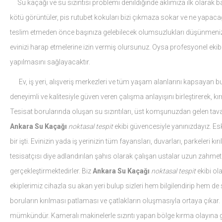
Su kaçağı ve su sızıntısı problemi denildiğinde aklımıza ilk olarak ba
kötü görüntüler, pis rutubet kokuları bizi çıkmaza sokar ve ne yapacağ
teslim etmeden önce başınıza gelebilecek olumsuzlukları düşünmeniz ge
evinizi harap etmelerine izin vermiş olursunuz. Oysa profesyonel eki
yapılmasını sağlayacaktır.
Ev, iş yeri, alışveriş merkezleri ve tüm yaşam alanlarını kapsayan bu
deneyimli ve kalitesiyle güven veren çalışma anlayışını birleştirerek
Tesisat borularında oluşan su sızıntıları, üst komşunuzdan gelen tavan
Ankara Su Kaçağı
noktasal tespit
ekibi güvencesiyle yanınızdayız. Es
bir işti. Evinizin yada iş yerinizin tüm fayansları, duvarları, parkeleri 
tesisatçısı diye adlandırılan şahıs olarak çalışan ustalar uzun zahme
gerçekleştirmektedirler. Biz
Ankara Su Kaçağı
noktasal tespit
ekibi ol
ekiplerimiz cihazla su akan yeri bulup sizleri hem bilgilendirip hem d
boruların kırılması patlaması ve çatlakların oluşmasıyla ortaya çıkar.
mümkündür. Kameralı makinelerle sızıntı yapan bölge kırma olayına gi